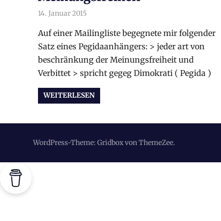
14. Januar 2015
arnoldschiller
Allgemein
Auf einer Mailingliste begegnete mir folgender
Satz eines Pegidaanhängers: > jeder art von
beschränkung der Meinungsfreiheit und
Verbittet > spricht gegeg Dimokrati ( Pegida )
WEITERLESEN
WordPress-Theme: Gridbox von ThemeZee.