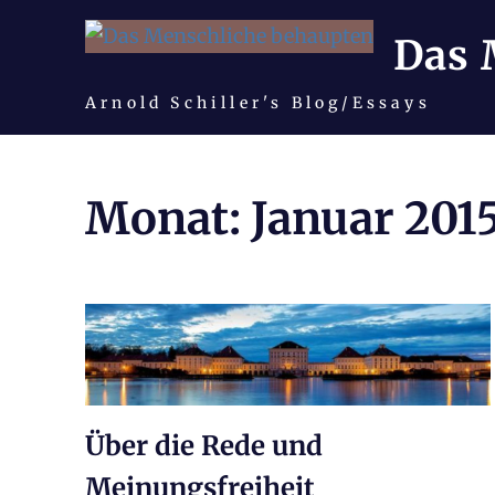
Das 
Arnold Schiller's Blog/Essays
Zum
Inhalt
Monat:
Januar 201
springen
Über die Rede und
Meinungsfreiheit