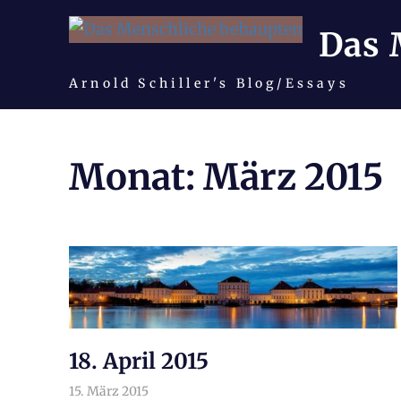
Das 
Arnold Schiller's Blog/Essays
Zum
Inhalt
Monat:
März 2015
springen
18. April 2015
15. März 2015
arnoldschiller
Allgemein