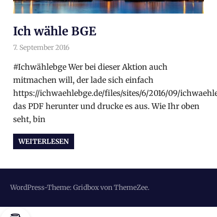
Ich wähle BGE
7. September 2016
arnoldschiller
Allgemein
#Ichwählebge Wer bei dieser Aktion auch
mitmachen will, der lade sich einfach
https://ichwaehlebge.de/files/sites/6/2016/09/ichwaeh
das PDF herunter und drucke es aus. Wie Ihr oben
seht, bin
WEITERLESEN
WordPress-Theme: Gridbox von ThemeZee.