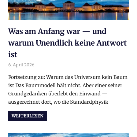
Was am Anfang war — und
warum Unendlich keine Antwort
ist
6. April 2026
arnoldschiller
Allgemein
Fortsetzung zu: Warum das Universum kein Baum
ist Das Baummodell hält nicht. Aber einer seiner
Grundgedanken überlebt den Einwand —
ausgerechnet dort, wo die Standardphysik
WEITERLESEN