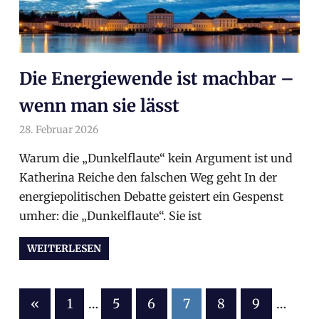
Die Energiewende ist machbar –
wenn man sie lässt
28. Februar 2026
arnoldschiller
Allgemein
Warum die „Dunkelflaute“ kein Argument ist und
Katherina Reiche den falschen Weg geht In der
energiepolitischen Debatte geistert ein Gespenst
umher: die „Dunkelflaute“. Sie ist
WEITERLESEN
«
Vorherige
1
…
5
6
7
8
9
…