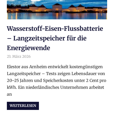
Wasserstoff-Eisen-Flussbatterie
– Langzeitspeicher für die
Energiewende
23. März 2026
arnoldschiller
Allgemein
Elestor aus Arnheim entwickelt kostengünstigen
Langzeitspeicher – Tests zeigen Lebensdauer von
20–25 Jahren und Speicherkosten unter 2 Cent pro
kWh. Ein niederländisches Unternehmen arbeitet
an
WEITERLESEN