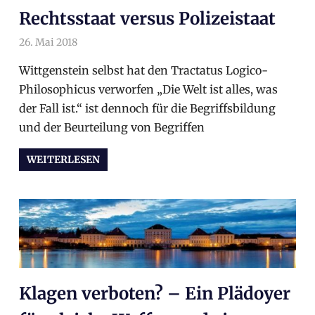
Rechtsstaat versus Polizeistaat
26. Mai 2018
arnoldschiller
Allgemein
,
Gesetz
,
Philosophie
,
Politik
Wittgenstein selbst hat den Tractatus Logico-
Philosophicus verworfen „Die Welt ist alles, was
der Fall ist.“ ist dennoch für die Begriffsbildung
und der Beurteilung von Begriffen
WEITERLESEN
Klagen verboten? – Ein Plädoyer