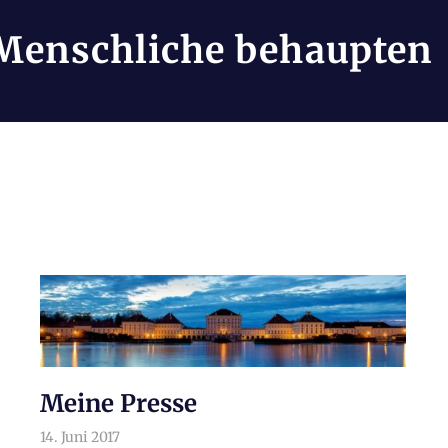
Menschliche behaupten
Meine Presse
14. Juni 2017
arnoldschiller
Allgemein