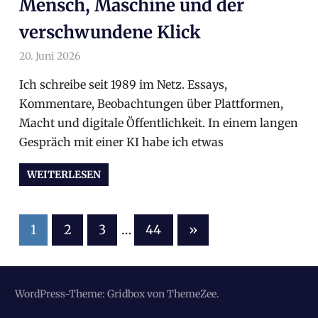
Mensch, Maschine und der
verschwundene Klick
20. Juni 2026
arnoldschiller
Allgemein
Ich schreibe seit 1989 im Netz. Essays,
Kommentare, Beobachtungen über Plattformen,
Macht und digitale Öffentlichkeit. In einem langen
Gespräch mit einer KI habe ich etwas
WEITERLESEN
1
2
3
…
44
Nächste
»
Beiträge
Seitennummerierung
der
WordPress-Theme: Gridbox von ThemeZee.