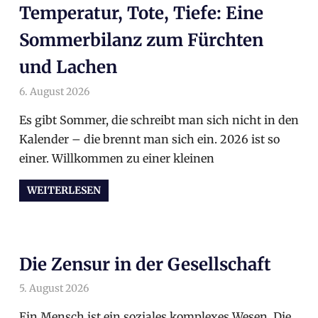
Temperatur, Tote, Tiefe: Eine
Sommerbilanz zum Fürchten
und Lachen
6. August 2026
arnoldschiller
Allgemein
Es gibt Sommer, die schreibt man sich nicht in den
Kalender – die brennt man sich ein. 2026 ist so
einer. Willkommen zu einer kleinen
WEITERLESEN
Die Zensur in der Gesellschaft
5. August 2026
arnoldschiller
Allgemein
Ein Mensch ist ein soziales komplexes Wesen. Die