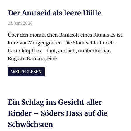
Der Amtseid als leere Hülle
23. Juni 2026
arnoldschiller
Allgemein
Über den moralischen Bankrott eines Rituals Es ist
kurz vor Morgengrauen. Die Stadt schläft noch.
Dann klopft es – laut, amtlich, unüberhörbar.
Rugiatu Kamara, eine
WEITERLESEN
Ein Schlag ins Gesicht aller
Kinder – Söders Hass auf die
Schwächsten