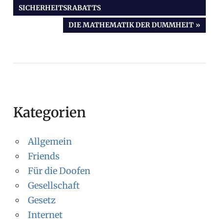
BEITRAG:
SICHERHEITSRABATTS
NÄCHSTER
DIE MATHEMATIK DER DUMMHEIT
BEITRAG:
Kategorien
Allgemein
Friends
Für die Doofen
Gesellschaft
Gesetz
Internet