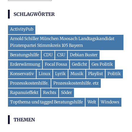
SCHLAGWÖRTER
ActivityPub
Arnold Schiller München Moosach Landtagskandidat
Piratenpartei Stimmkreis 105 Bayern
Beratungshilfe
CDU
CSU
Debian Buster
Erderwärmung
Focal Fossa
Gedicht
Ges Politik
Konservativ
Linux
Lyrik
Musik
Playlist
Politik
Prozesskostenhilfe.
Prozesskostenhilfe. etz
Rapanuieffekt
Rechts
Söder
Topthema und tagged Beratungshilfe
Welt
Windows
THEMEN