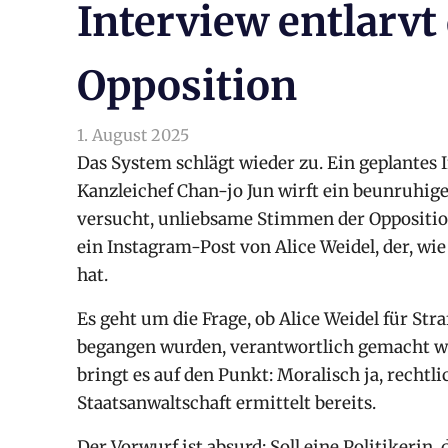
Interview entlarvt 
Opposition
1. August 2025
arnoldschiller
Allgemein
,
Für die Doofen
,
Zukun
Das System schlägt wieder zu. Ein geplante
Kanzleichef Chan-jo Jun wirft ein beunruhig
versucht, unliebsame Stimmen der Oppositio
ein Instagram-Post von Alice Weidel, der, wi
hat.
Es geht um die Frage, ob Alice Weidel für St
begangen wurden, verantwortlich gemacht wer
bringt es auf den Punkt: Moralisch ja, rechtli
Staatsanwaltschaft ermittelt bereits.
Der Vorwurf ist absurd: Soll eine Politikerin,