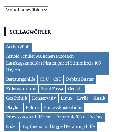
Archiv
SCHLAGWÖRTER
ActivityPub
Arnold Schiller München Moosach
Landtagskandidat Piratenpartei Stimmkreis 105
Bayern
Beratungshilfe
CDU
CSU
Debian Buster
Erderwärmung
Focal Fossa
Gedicht
Ges Politik
Konservativ
Linux
Lyrik
Musik
Playlist
Politik
Prozesskostenhilfe.
Prozesskostenhilfe. etz
Rapanuieffekt
Rechts
Söder
Topthema und tagged Beratungshilfe