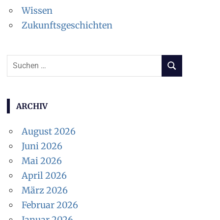
Wissen
Zukunftsgeschichten
S
S
u
U
c
C
H
h
ARCHIV
E
e
N
August 2026
n
Juni 2026
n
Mai 2026
a
April 2026
c
März 2026
h
Februar 2026
:
Januar 2026