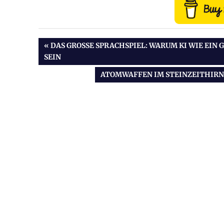
VORHERIGER
DAS GROSSE SPRACHSPIEL: WARUM KI WIE EIN 
EIN
BEITRAG:
Beitragsnavigation
NÄCHSTER
ATOMWAFFEN IM STEINZEITHIRN
BEITRAG: