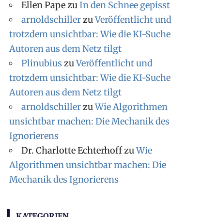
i
Ellen Pape
zu
In den Schnee gepisst
v
arnoldschiller
zu
Veröffentlicht und
trotzdem unsichtbar: Wie die KI-Suche
Autoren aus dem Netz tilgt
Plinubius
zu
Veröffentlicht und
trotzdem unsichtbar: Wie die KI-Suche
Autoren aus dem Netz tilgt
arnoldschiller
zu
Wie Algorithmen
unsichtbar machen: Die Mechanik des
Ignorierens
Dr. Charlotte Echterhoff
zu
Wie
Algorithmen unsichtbar machen: Die
Mechanik des Ignorierens
KATEGORIEN