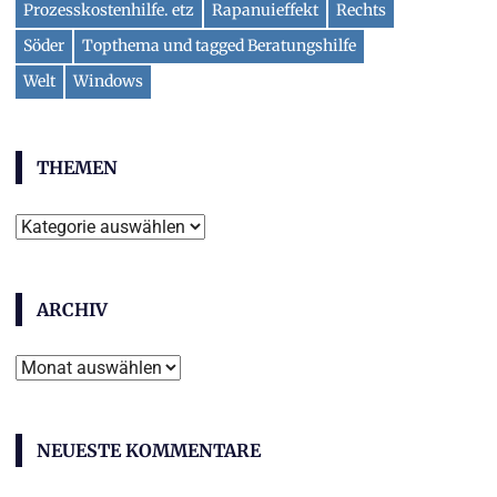
Prozesskostenhilfe. etz
Rapanuieffekt
Rechts
Söder
Topthema und tagged Beratungshilfe
Welt
Windows
THEMEN
T
h
e
ARCHIV
m
e
A
n
r
c
NEUESTE KOMMENTARE
h