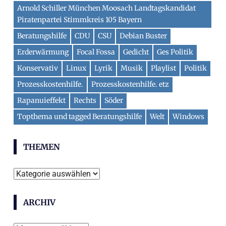
Arnold Schiller München Moosach Landtagskandidat
Piratenpartei Stimmkreis 105 Bayern
Beratungshilfe
CDU
CSU
Debian Buster
Erderwärmung
Focal Fossa
Gedicht
Ges Politik
Konservativ
Linux
Lyrik
Musik
Playlist
Politik
Prozesskostenhilfe.
Prozesskostenhilfe. etz
Rapanuieffekt
Rechts
Söder
Topthema und tagged Beratungshilfe
Welt
Windows
THEMEN
Themen
ARCHIV