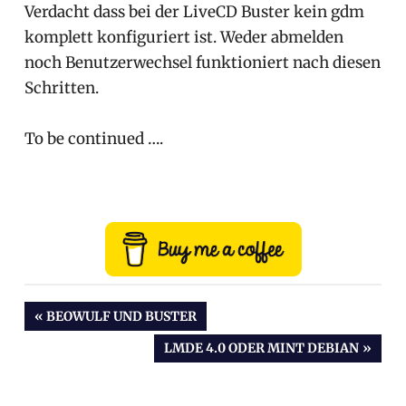
Verdacht dass bei der LiveCD Buster kein gdm
komplett konfiguriert ist. Weder abmelden
noch Benutzerwechsel funktioniert nach diesen
Schritten.
To be continued ….
Beitragsnavigation
VORHERIGER
BEOWULF UND BUSTER
BEITRAG:
NÄCHSTER
LMDE 4.0 ODER MINT DEBIAN
BEITRAG: