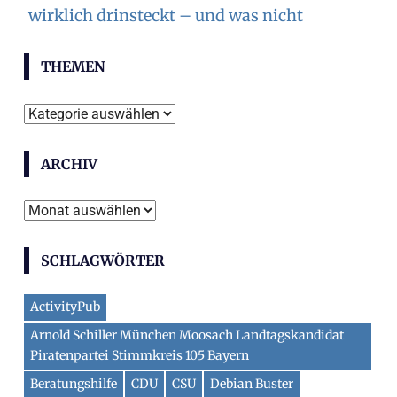
wirklich drinsteckt – und was nicht
THEMEN
Themen
ARCHIV
Archiv
SCHLAGWÖRTER
ActivityPub
Arnold Schiller München Moosach Landtagskandidat
Piratenpartei Stimmkreis 105 Bayern
Beratungshilfe
CDU
CSU
Debian Buster