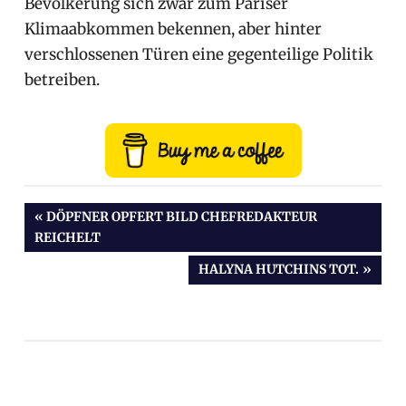
Bevölkerung sich zwar zum Pariser
Klimaabkommen bekennen, aber hinter
verschlossenen Türen eine gegenteilige Politik
betreiben.
Beitragsnavigation
VORHERIGER
DÖPFNER OPFERT BILD CHEFREDAKTEUR
BEITRAG:
REICHELT
NÄCHSTER
HALYNA HUTCHINS TOT.
BEITRAG: