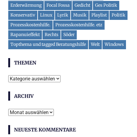
Erderwärmung
Focal Fossa
Gedicht
Ges Politik
Konservativ
Linux
Lyrik
Musik
Playlist
Politik
Prozesskostenhilfe.
Prozesskostenhilfe. etz
Rapanuieffekt
Rechts
Söder
Topthema und tagged Beratungshilfe
Welt
Windows
THEMEN
Themen
ARCHIV
Archiv
NEUESTE KOMMENTARE