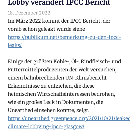
Lobby verändert IPCC Bericht
18. Dezember 2022
arnoldschiller
Gesellschaft
,
Politik
Im März 2022 kommt der IPCC Bericht, der
vorab schon geleakt wurde siehe
https://publikum.net/bemerkung-zu-den-ipcc-
leaks/
Einige der größten Kohle-, Öl-, Rindfleisch- und
Futtermittelproduzenten der Welt versuchen,
einem bahnbrechenden UN-Klimabericht
Erkenntnisse zu entziehen, die diese
heimischen Wirtschaftsinteressen bedrohen,
wie ein großes Leck in Dokumenten, die
Unearthed einsehen konnte, zeigt.
https://unearthed.greenpeace.org/2021/10/21/leake
climate-lobbying-ipcc-glasgow/