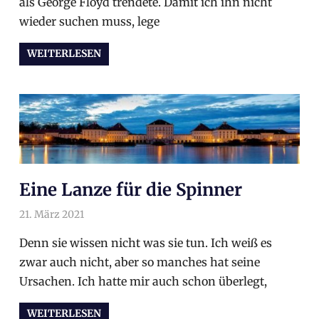
als George Floyd trendete. Damit ich ihn nicht
wieder suchen muss, lege
WEITERLESEN
Eine Lanze für die Spinner
21. März 2021
arnoldschiller
Allgemein
Denn sie wissen nicht was sie tun. Ich weiß es
zwar auch nicht, aber so manches hat seine
Ursachen. Ich hatte mir auch schon überlegt,
WEITERLESEN