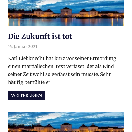
Die Zukunft ist tot
16. Januar 2021
arnoldschiller
Allgemein
Karl Liebknecht hat kurz vor seiner Ermordung
einen martialischen Text verfasst, der als Kind
seiner Zeit wohl so verfasst sein musste. Sehr
häufig bemühte er
WEITERLESEN