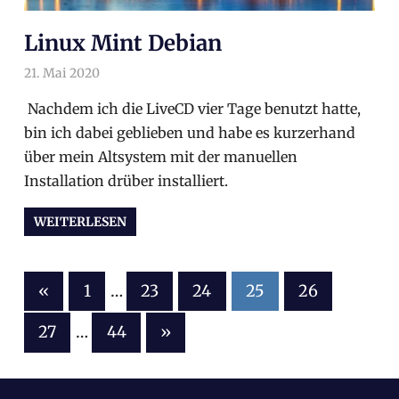
Linux Mint Debian
21. Mai 2020
arnoldschiller
Allgemein
Nachdem ich die LiveCD vier Tage benutzt hatte,
bin ich dabei geblieben und habe es kurzerhand
über mein Altsystem mit der manuellen
Installation drüber installiert.
WEITERLESEN
«
Vorherige
1
…
23
24
25
26
Beiträge
Seitennummerierung
27
…
44
Nächste
»
Beiträge
der