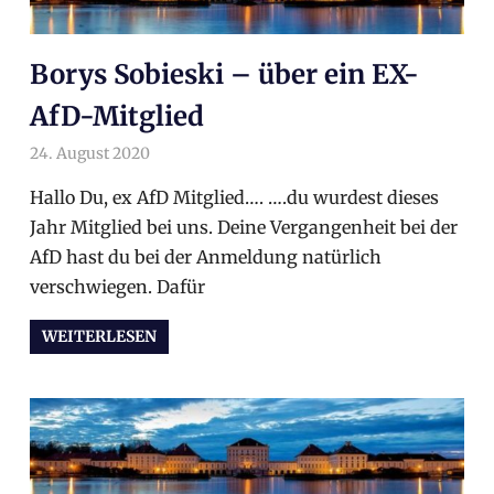
Borys Sobieski – über ein EX-
AfD-Mitglied
24. August 2020
arnoldschiller
Allgemein
Hallo Du, ex AfD Mitglied…. ….du wurdest dieses
Jahr Mitglied bei uns. Deine Vergangenheit bei der
AfD hast du bei der Anmeldung natürlich
verschwiegen. Dafür
WEITERLESEN