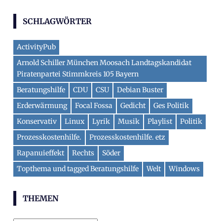
SCHLAGWÖRTER
ActivityPub
Arnold Schiller München Moosach Landtagskandidat
Piratenpartei Stimmkreis 105 Bayern
Beratungshilfe
CDU
CSU
Debian Buster
Erderwärmung
Focal Fossa
Gedicht
Ges Politik
Konservativ
Linux
Lyrik
Musik
Playlist
Politik
Prozesskostenhilfe.
Prozesskostenhilfe. etz
Rapanuieffekt
Rechts
Söder
Topthema und tagged Beratungshilfe
Welt
Windows
THEMEN