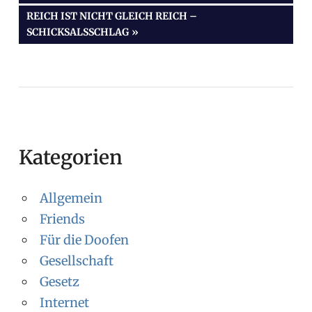
NÄCHSTER
REICH IST NICHT GLEICH REICH –
BEITRAG:
SCHICKSALSSCHLAG
Kategorien
Allgemein
Friends
Für die Doofen
Gesellschaft
Gesetz
Internet